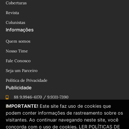
Coberturas
Revista
Colunistas
Informações
Quem somos
Nosso Time
Fale Conosco
Seja um Parceiro
Política de Privacidade
Publicidade
88 9.9946-6170 / 9.9311-7390
IMPORTANTE!
Este site faz uso de cookies que
cesinhamacedo@yahoo.com.br
podem conter informações de rastreamento sobre os
visitantes. Ao continuar navegando neste site, você
concorda com o uso de cookies.
LER POLÍTICAS DE
© Blog César Macêdo 2015 – 2025 Todos os direitos