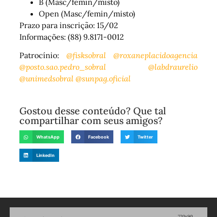
B (Masc/femin/misto)
Open (Masc/femin/misto)
Prazo para inscrição: 15/02
Informações: (88) 9.8171-0012
Patrocínio:
@fisksobral
@roxaneplacidoagencia
@posto.sao.pedro_sobral
@labdraurelio
@unimedsobral
@sunpag.oficial
Gostou desse conteúdo? Que tal
compartilhar com seus amigos?
WhatsApp
Facebook
Twitter
LinkedIn