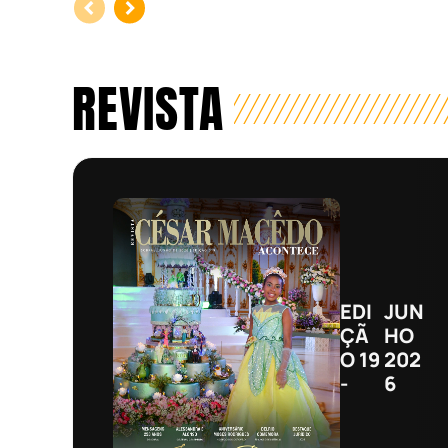
REVISTA
EDI
JUN
ÇÃ
HO
O 19
202
-
6