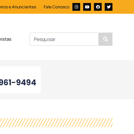
iros e Anunciantes
Fale Conosco
nistas