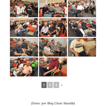
1
2
3
►
(Fotos: por Blog César Macêdo)