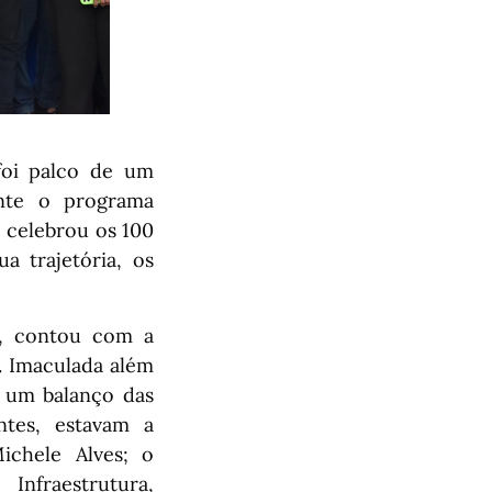
foi palco de um
ante o programa
, celebrou os 100
 trajetória, os
s, contou com a
. Imaculada além
m um balanço das
ntes, estavam a
ichele Alves; o
Infraestrutura,