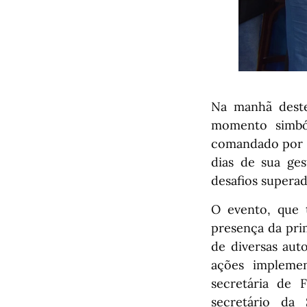
Na manhã deste
momento simból
comandado por Iv
dias de sua ge
desafios superad
O evento, que 
presença da pri
de diversas aut
ações implemen
secretária de F
secretário da 