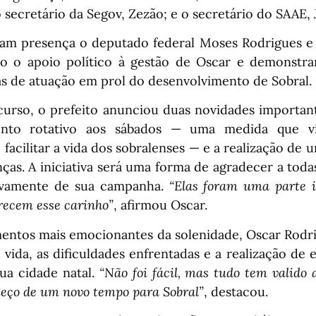
secretário da Segov, Zezão; e o secretário do SAAE, J
 presença o deputado federal Moses Rodrigues e s
do o apoio político à gestão de Oscar e demonstr
as de atuação em prol do desenvolvimento de Sobral.
curso, o prefeito anunciou duas novidades important
nto rotativo aos sábados — uma medida que vi
 facilitar a vida dos sobralenses — e a realização de
ças. A iniciativa será uma forma de agradecer a toda
tivamente de sua campanha.
“Elas foram uma parte 
ecem esse carinho”
, afirmou Oscar.
tos mais emocionantes da solenidade, Oscar Rodri
e vida, as dificuldades enfrentadas e a realização de
sua cidade natal.
“Não foi fácil, mas tudo tem valido 
meço de um novo tempo para Sobral”
, destacou.