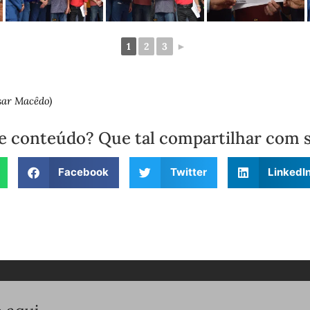
1
2
3
►
ésar Macêdo)
e conteúdo? Que tal compartilhar com 
Facebook
Twitter
LinkedI