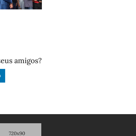
seus amigos?
n