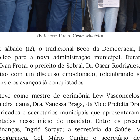
(Foto: por Portal César Macêdo)
 sábado (12), o tradicional Beco da Democracia, 
ico para a nova administração municipal. Dur
an Frota, o prefeito de Sobral, Dr. Oscar Rodrigues
stão com um discurso emocionado, relembrando sua
os e os avanços já conquistados.
teve como mestre de cerimônia Lew Vasconcelo
meira-dama, Dra. Vanessa Braga, da Vice Prefeita Dra
oridades e secretários municipais que apresentara
tadas nesse início de mandato. Entre os prese
inanças, Ingrid Soraya; a secretária da Saúde, M
Segurança, Cel. Mário Cunha; o secretário de 