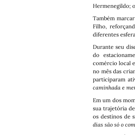
Hermenegildo; o 
Também marcaram
Filho, reforçan
diferentes esfer
Durante seu dis
do estacioname
comércio local e
no mês das crian
participaram a
caminhada e mer
Em um dos momen
sua trajetória d
os destinos de 
dias são só o co