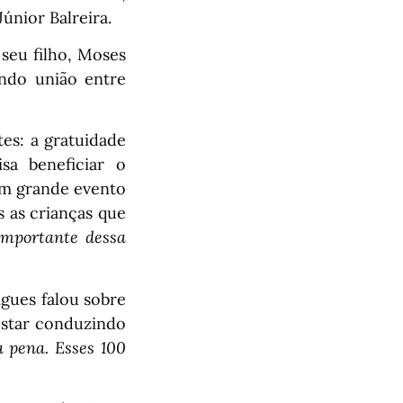
únior Balreira.
eu filho, Moses
ando união entre
es: a gratuidade
sa beneficiar o
 um grande evento
s as crianças que
importante dessa
gues falou sobre
 estar conduzindo
a pena. Esses 100