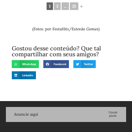
1
2
...
21
►
(Fotos: por FestaHits/Estevão Gomes)
Gostou desse conteúdo? Que tal
compartilhar com seus amigos?
WhatsApp
Facebook
Twitter
LinkedIn