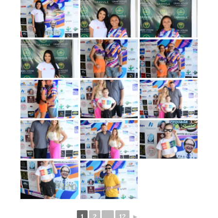
1
2
...
12
►