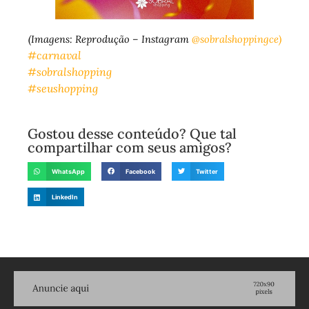
(Imagens: Reprodução – Instagram
@sobralshoppingce)
#carnaval
#sobralshopping
#seushopping
Gostou desse conteúdo? Que tal
compartilhar com seus amigos?
WhatsApp
Facebook
Twitter
LinkedIn