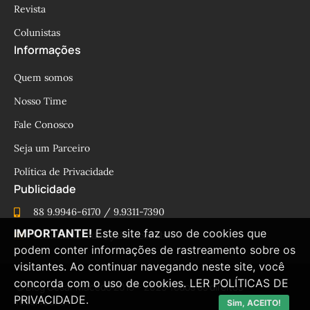
Revista
Colunistas
Informações
Quem somos
Nosso Time
Fale Conosco
Seja um Parceiro
Política de Privacidade
Publicidade
88 9.9946-6170 / 9.9311-7390
IMPORTANTE!
Este site faz uso de cookies que
cesinhamacedo@yahoo.com.br
podem conter informações de rastreamento sobre os
visitantes. Ao continuar navegando neste site, você
concorda com o uso de cookies.
LER POLÍTICAS DE
© Blog César Macêdo 2015 – 2025 Todos os direitos
PRIVACIDADE.
reservados.
Sim, ACEITO!