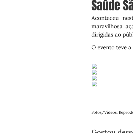
Saúde S
Aconteceu nes
maravilhosa a
dirigidas ao púb
O evento teve a
Fotos/Vídeos: Reprod
Gostou dess