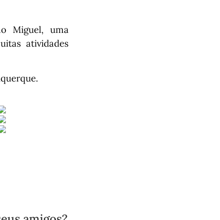
ão Miguel, uma
itas atividades
uquerque.
seus amigos?