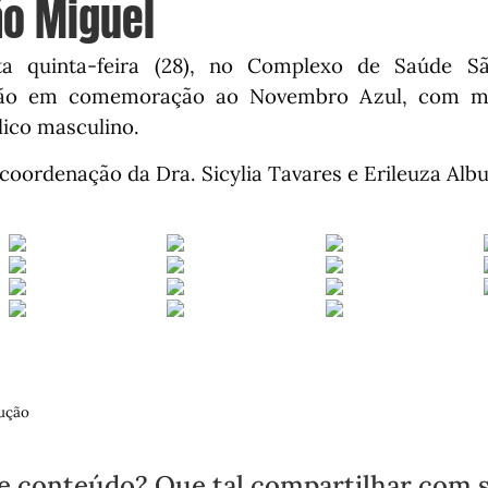
ão Miguel
ta quinta-feira (28), no Complexo de Saúde S
ção em comemoração ao Novembro Azul, c
om mu
lico masculino.
 coordenação da Dra. Sicylia Tavares e Erileuza Alb
ução
e conteúdo? Que tal compartilhar com 