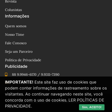
Revista
Colunistas
Informações
Quem somos
Nosso Time
Fale Conosco
Seja um Parceiro
Política de Privacidade
Publicidade
88 9.9946-6170 / 9.9311-7390
IMPORTANTE!
Este site faz uso de cookies que
cesinhamacedo@yahoo.com.br
podem conter informações de rastreamento sobre os
visitantes. Ao continuar navegando neste site, você
concorda com o uso de cookies.
LER POLÍTICAS DE
© Blog César Macêdo 2015 – 2025 Todos os direitos
PRIVACIDADE.
reservados.
Sim, ACEITO!