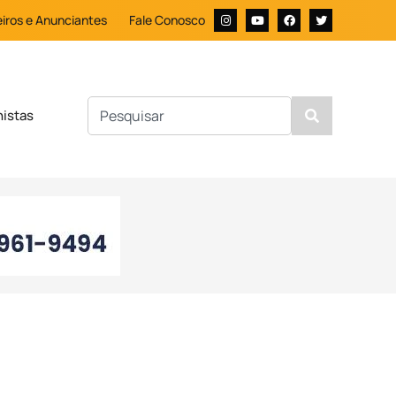
iros e Anunciantes
Fale Conosco
nistas