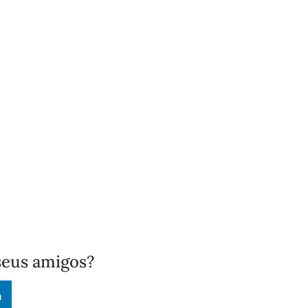
seus amigos?
n