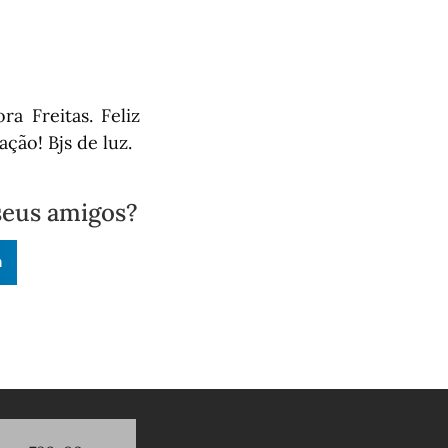
a Freitas. Feliz
ção! Bjs de luz.
seus amigos?
n