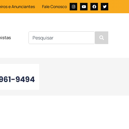
iros e Anunciantes
Fale Conosco
nistas