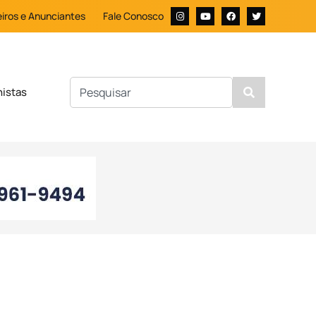
iros e Anunciantes
Fale Conosco
nistas