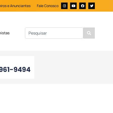
iros e Anunciantes
Fale Conosco
nistas