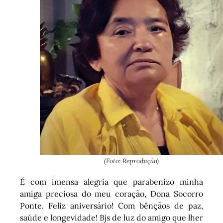
(Foto: Reprodução)
É com imensa alegria que parabenizo minha
amiga preciosa do meu coração, Dona Socorro
Ponte. Feliz aniversário! Com bênçãos de paz,
saúde e longevidade! Bjs de luz do amigo que lher