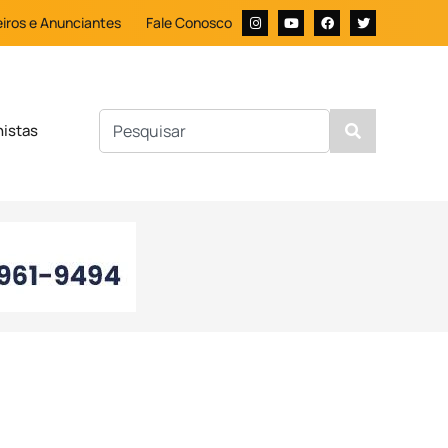
iros e Anunciantes
Fale Conosco
nistas