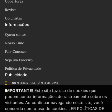
Coberturas
Revista
Colunistas
Informações
Quem somos
Nosso Time
Fale Conosco
Seja um Parceiro
Política de Privacidade
Publicidade
88 9.9946-6170 / 9.9311-7390
IMPORTANTE!
Este site faz uso de cookies que
cesinhamacedo@yahoo.com.br
podem conter informações de rastreamento sobre os
visitantes. Ao continuar navegando neste site, você
concorda com o uso de cookies.
LER POLÍTICAS DE
© Blog César Macêdo 2015 – 2025 Todos os direitos