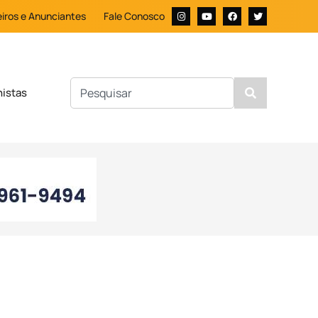
iros e Anunciantes
Fale Conosco
nistas