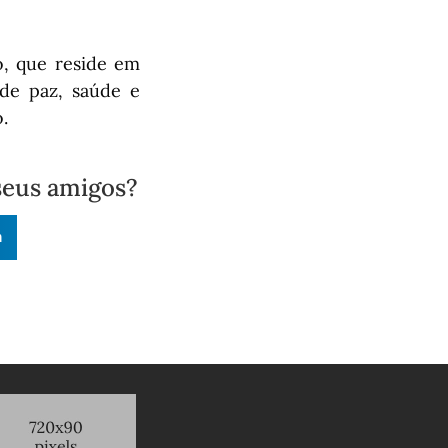
, que reside em
 de paz, saúde e
.
seus amigos?
n