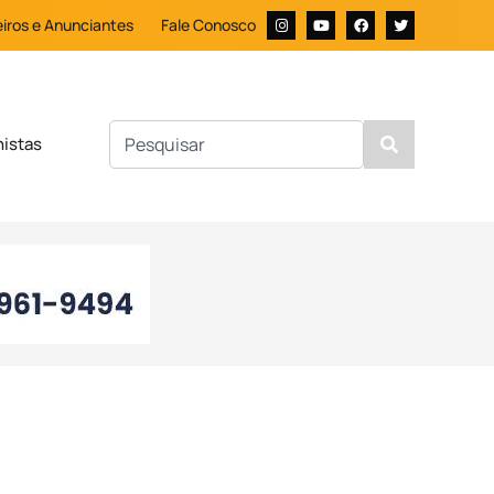
iros e Anunciantes
Fale Conosco
nistas