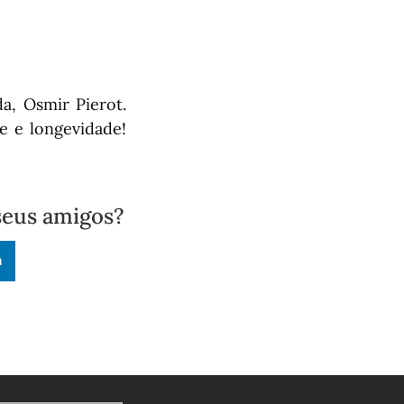
a, Osmir Pierot.
e e longevidade!
seus amigos?
n