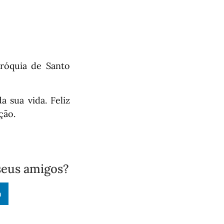
róquia de Santo
 sua vida. Feliz
ção.
seus amigos?
n