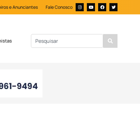
iros e Anunciantes
Fale Conosco
nistas