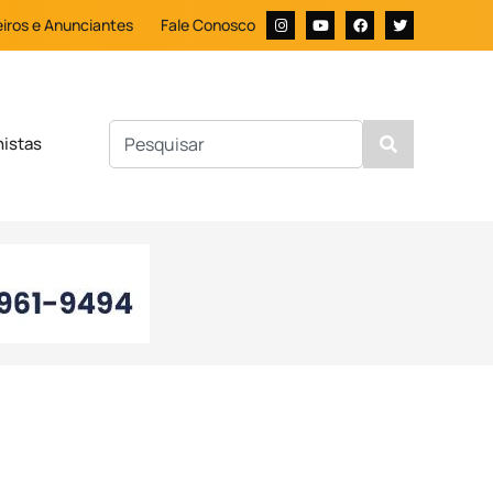
iros e Anunciantes
Fale Conosco
nistas