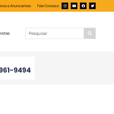
iros e Anunciantes
Fale Conosco
nistas