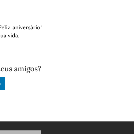
liz aniversário!
ua vida.
seus amigos?
n