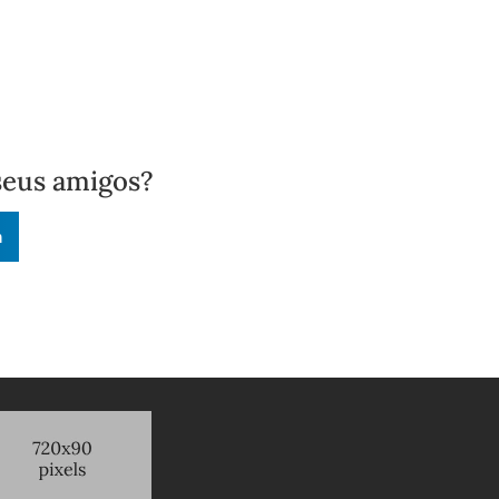
seus amigos?
n