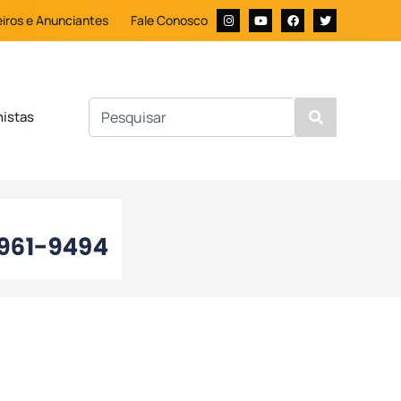
iros e Anunciantes
Fale Conosco
nistas