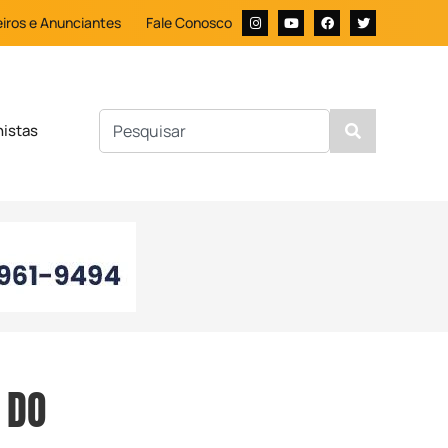
iros e Anunciantes
Fale Conosco
nistas
 DO