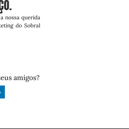
ÇO.
 a nossa querida
eting do Sobral
seus amigos?
n