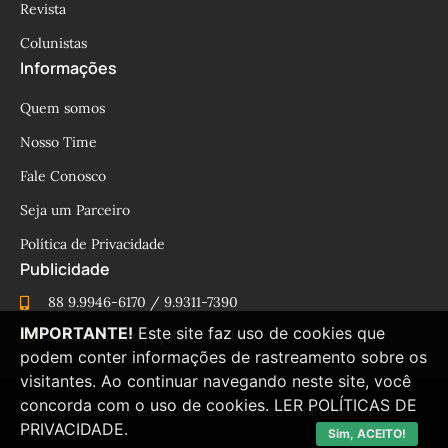
Revista
Colunistas
Informações
Quem somos
Nosso Time
Fale Conosco
Seja um Parceiro
Política de Privacidade
Publicidade
88 9.9946-6170 / 9.9311-7390
IMPORTANTE!
Este site faz uso de cookies que
cesinhamacedo@yahoo.com.br
podem conter informações de rastreamento sobre os
visitantes. Ao continuar navegando neste site, você
concorda com o uso de cookies.
LER POLÍTICAS DE
© Blog César Macêdo 2015 – 2025 Todos os direitos
PRIVACIDADE.
reservados.
Sim, ACEITO!