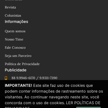
Revista
Colunistas
Informações
Quem somos
Nosso Time
Fale Conosco
Seja um Parceiro
Política de Privacidade
Publicidade
88 9.9946-6170 / 9.9311-7390
IMPORTANTE!
Este site faz uso de cookies que
cesinhamacedo@yahoo.com.br
podem conter informações de rastreamento sobre os
visitantes. Ao continuar navegando neste site, você
concorda com o uso de cookies.
LER POLÍTICAS DE
© Blog César Macêdo 2015 – 2025 Todos os direitos