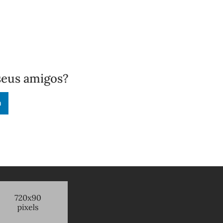
seus amigos?
n