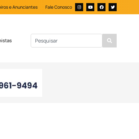
iros e Anunciantes
Fale Conosco
nistas