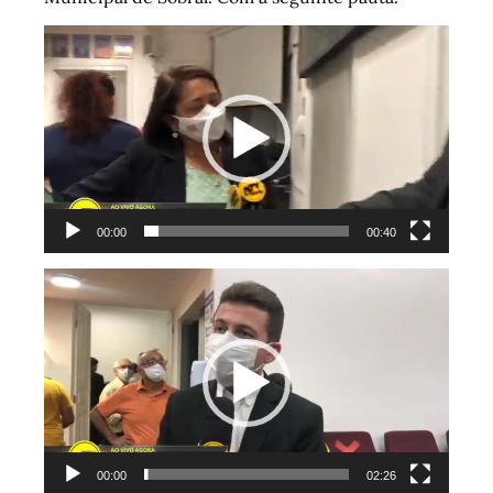
Tocador
de
vídeo
00:00
00:40
Tocador
de
vídeo
00:00
02:26