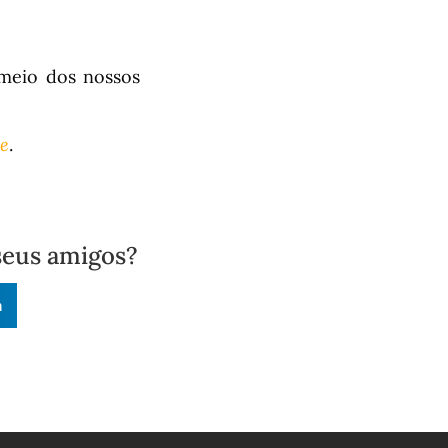
meio dos nossos
e
.
seus amigos?
n