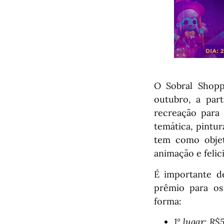
O Sobral Shoppi
outubro, a par
recreação para 
temática, pintur
tem como objeti
animação e felic
É importante d
prêmio para os 
forma:
1º lugar: R