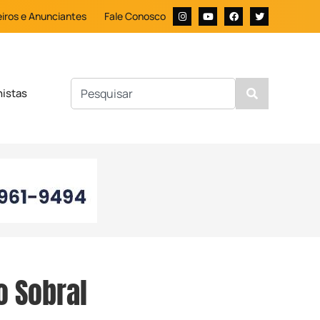
iros e Anunciantes
Fale Conosco
nistas
o Sobral