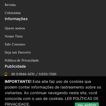
Revista
Colunistas
Informações
Quem somos
Nosso Time
Fale Conosco
Seja um Parceiro
Política de Privacidade
Publicidade
88 9.9946-6170 / 9.9311-7390
IMPORTANTE!
Este site faz uso de cookies que
cesinhamacedo@yahoo.com.br
podem conter informações de rastreamento sobre os
visitantes. Ao continuar navegando neste site, você
concorda com o uso de cookies.
LER POLÍTICAS DE
© Blog César Macêdo 2015 – 2025 Todos os direitos
PRIVACIDADE.
reservados.
Sim, ACEITO!