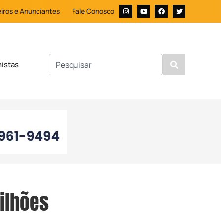
iros e Anunciantes
Fale Conosco
nistas
milhões