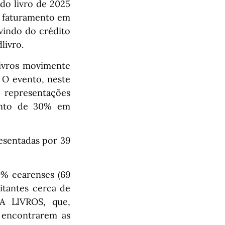
 do livro de 2025
O faturamento em
vindo do crédito
livro.
livros movimente
 O evento, neste
, representações
mento de 30% em
esentadas por 39
0% cearenses (69
sitantes cerca de
A LIVROS, que,
a encontrarem as