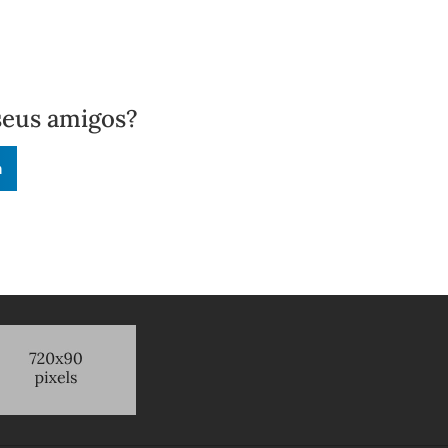
seus amigos?
n