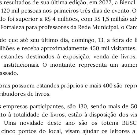
 resultados de sua última edição, em 2022, a Bienal
 120 mil pessoas nos primeiros três dias de evento. 
do foi superior a R$ 4 milhões, com R$ 1,5 milhão ad
 Fortaleza para professores da Rede Municipal, o Card
 de que até seu último dia, domingo, 13, a feira de 
ilhões e receba aproximadamente 450 mil visitantes.
estandes destinados à exposição, venda de livros
 e institucionais. O montante representa um au
assado.
toras possuem estandes próprios e mais 400 são repr
tribuidores de livros.
s empresas participantes, são 130, sendo mais de 5
o à totalidade de livros, estão à disposição dos vi
os. Uma novidade deste ano são os totens BUSC
 cinco pontos do local, visam ajudar os leitores 