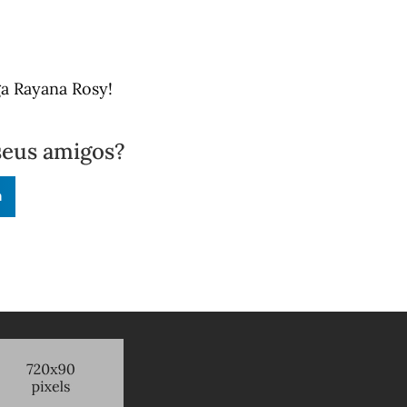
ga Rayana Rosy!
seus amigos?
n