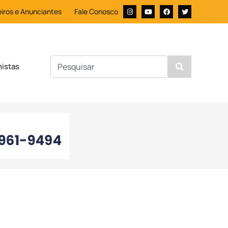
iros e Anunciantes
Fale Conosco
nistas