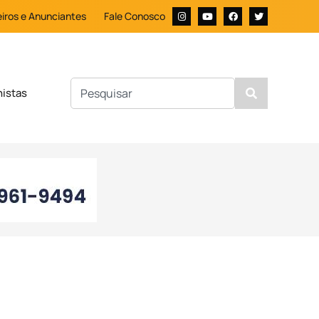
iros e Anunciantes
Fale Conosco
nistas