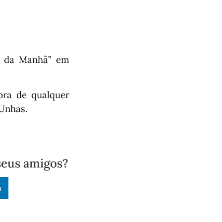
fé da Manhã” em
ra de qualquer
 Unhas.
seus amigos?
n