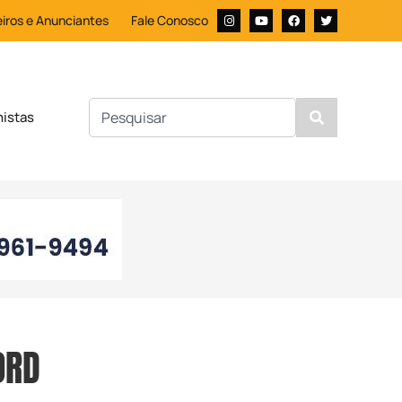
iros e Anunciantes
Fale Conosco
nistas
ORD