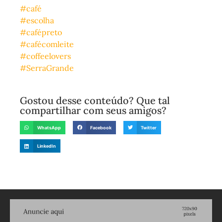
#café
#escolha
#cafépreto
#cafécomleite
#coffeelovers
#SerraGrande
Gostou desse conteúdo? Que tal
compartilhar com seus amigos?
WhatsApp
Facebook
Twitter
LinkedIn