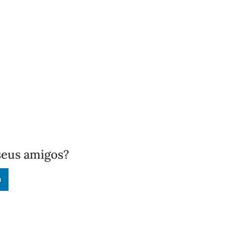
seus amigos?
n