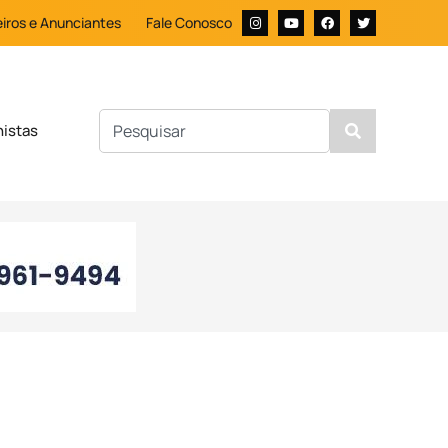
iros e Anunciantes
Fale Conosco
nistas