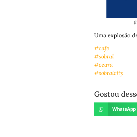
(
Uma explosão de 
#cafe
#sobral
#ceara
#sobralcity
Gostou dess
WhatsApp