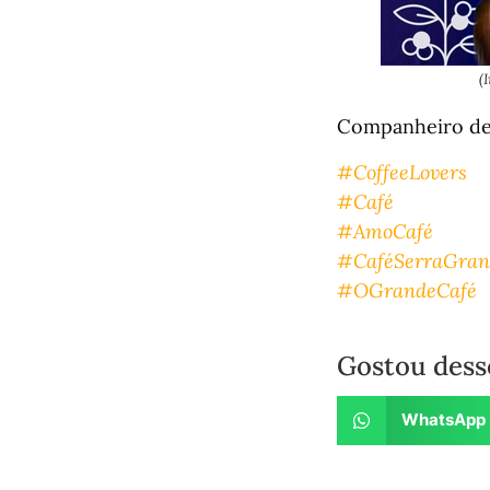
(
Companheiro de t
#CoffeeLovers
#Café
#AmoCafé
#CaféSerraGran
#OGrandeCafé
Gostou dess
WhatsApp