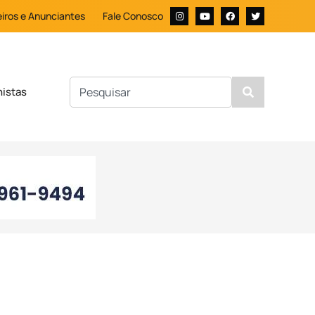
iros e Anunciantes
Fale Conosco
nistas