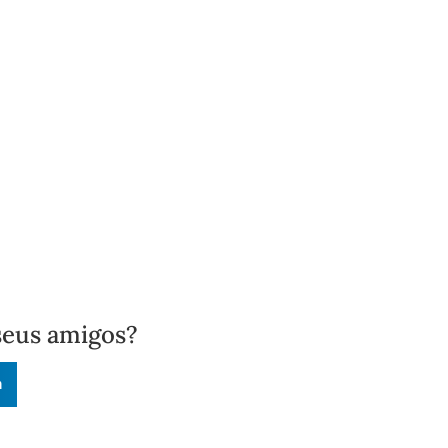
seus amigos?
n