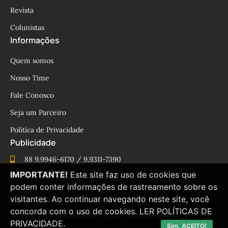
Revista
Colunistas
Informações
Quem somos
Nosso Time
Fale Conosco
Seja um Parceiro
Política de Privacidade
Publicidade
88 9.9946-6170 / 9.9311-7390
IMPORTANTE!
Este site faz uso de cookies que
cesinhamacedo@yahoo.com.br
podem conter informações de rastreamento sobre os
visitantes. Ao continuar navegando neste site, você
concorda com o uso de cookies.
LER POLÍTICAS DE
© Blog César Macêdo 2015 – 2025 Todos os direitos
PRIVACIDADE.
reservados.
Sim, ACEITO!