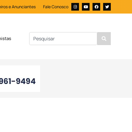
iros e Anunciantes
Fale Conosco
nistas