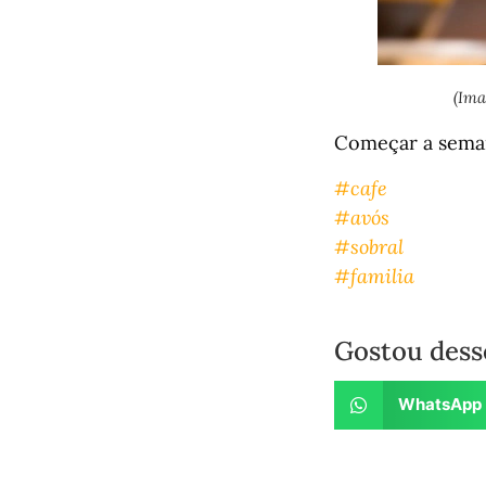
(Im
Começar a seman
#cafe
#avós
#sobral
#familia
Gostou dess
WhatsApp