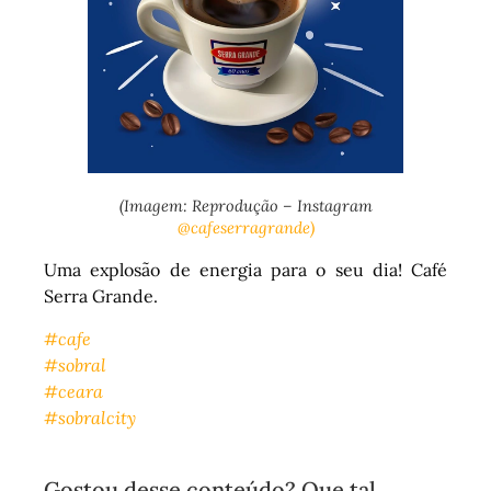
(Imagem: Reprodução – Instagram
@cafeserragrande)
Uma explosão de energia para o seu dia! Café
Serra Grande.
#cafe
#sobral
#ceara
#sobralcity
Gostou desse conteúdo? Que tal