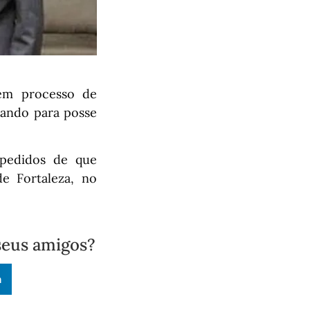
 em processo de
rando para posse
 pedidos de que
e Fortaleza, no
seus amigos?
n