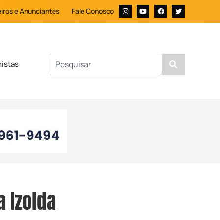
iros e Anunciantes
Fale Conosco
nistas
 Izolda