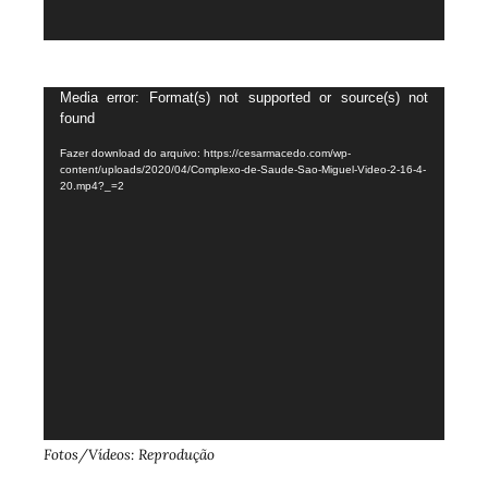
Tocador
Media error: Format(s) not supported or source(s) not
found
de
vídeo
Fazer download do arquivo: https://cesarmacedo.com/wp-
content/uploads/2020/04/Complexo-de-Saude-Sao-Miguel-Video-2-16-4-
20.mp4?_=2
Fotos/Vídeos: Reprodução