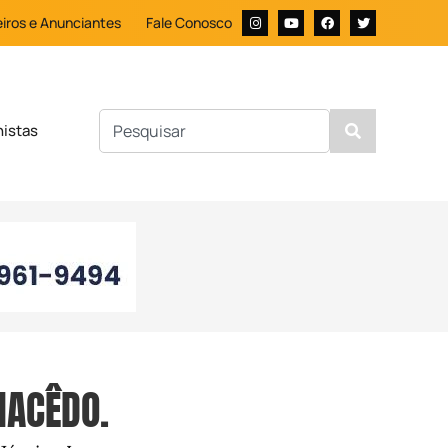
iros e Anunciantes
Fale Conosco
nistas
MACÊDO.