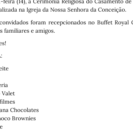
a-feira (14), a Cerimônia Religiosa do Casamento de
alizada na Igreja da Nossa Senhora da Conceição.
convidados foram recepcionados no Buffet Royal
s familiares e amigos.
es!
:
eite
ria
 Valet
filmes
iana Chocolates
hoco Brownies
e