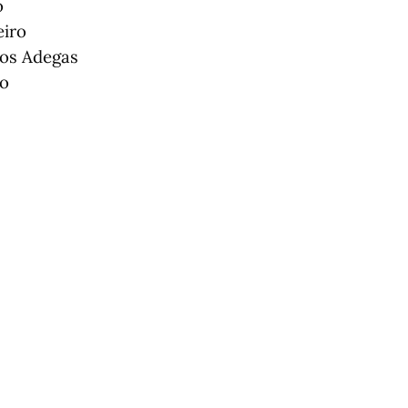
o
iro
cos Adegas
ão