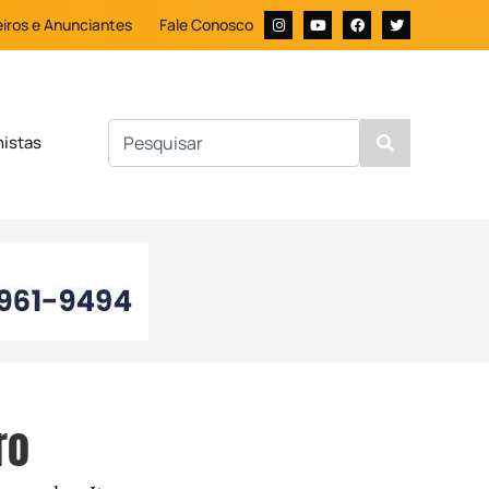
iros e Anunciantes
Fale Conosco
nistas
ro