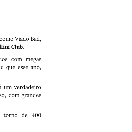
 como Viado Bad,
llini Club
.
ticos com megas
ou que esse ano,
rá um verdadeiro
eso, com grandes
m torno de 400