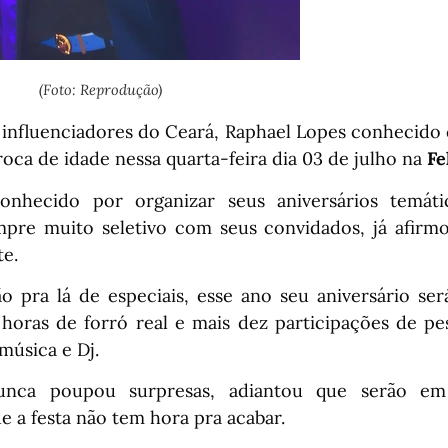
(Foto: Reprodução)
influenciadores do Ceará, Raphael Lopes conhecido
troca de idade nessa quarta-feira dia 03 de julho na
Fe
onhecido por organizar seus aniversários temá
mpre muito seletivo com seus convidados, já afirm
te.
ão pra lá de especiais, esse ano seu aniversário se
 3 horas de forró real e mais dez participações de p
música e Dj.
unca poupou surpresas, adiantou que serão e
e a festa não tem hora pra acabar.