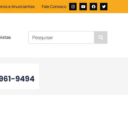
iros e Anunciantes
Fale Conosco
nistas