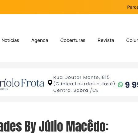
Parce
Notícias
Agenda
Coberturas
Revista
Colu
ades By Júlio Macêdo: