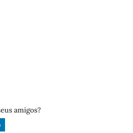
seus amigos?
n