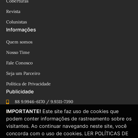
Coberturas
Revista
Colunistas
Informações
Quem somos
Nosso Time
Fale Conosco
Seja um Parceiro
Política de Privacidade
Publicidade
88 9.9946-6170 / 9.9311-7390
IMPORTANTE!
Este site faz uso de cookies que
cesinhamacedo@yahoo.com.br
podem conter informações de rastreamento sobre os
visitantes. Ao continuar navegando neste site, você
concorda com o uso de cookies.
LER POLÍTICAS DE
© Blog César Macêdo 2015 – 2025 Todos os direitos