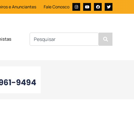
iros e Anunciantes
Fale Conosco
nistas