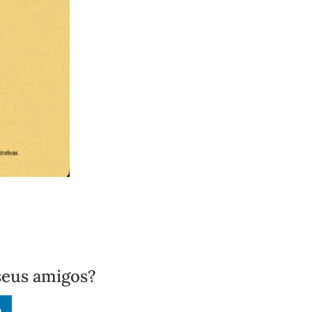
seus amigos?
n