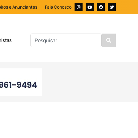
iros e Anunciantes
Fale Conosco
nistas