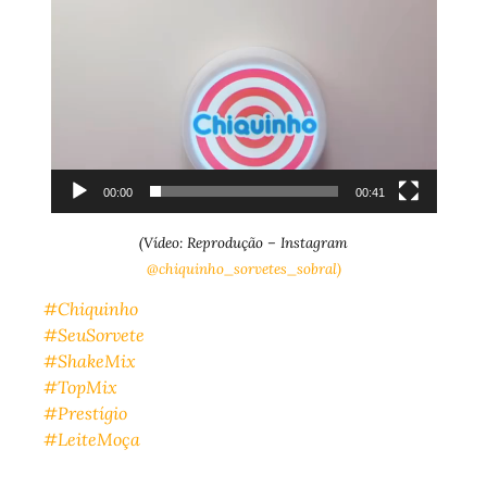
00:00
00:41
(Vídeo: Reprodução – Instagram
@chiquinho_sorvetes_sobral)
#Chiquinho
#SeuSorvete
#ShakeMix
#TopMix
#Prestígio
#LeiteMoça